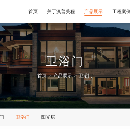
首页
关于澳普美程
产品展示
工程案
卫浴门
首页
>
产品展示
>
卫浴门
门
卫浴门
阳光房